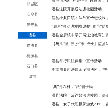
澧浦司法所“利剑护蕾”进校园，守
鼎城区
澧县法院开展送法进校园活动
安乡县
澧县小渡口镇：法治宣传进校园
汉寿县
“庭所”联动进校园 法护“青苗”助
澧县
澧县金罗镇中学开展法治教育知
【与法“童”行 护“未”成长】澧
临澧县
童”法治宣传教育周活动
桃源县
澧县举行民法典集中宣传活动
石门县
湖南澧县司法局金罗司法所：“护蕾
津市
“典”亮农村，“法”普于民
澧县法院：反诈普法进校园，法
澧县一女子代理棋牌游戏APP，