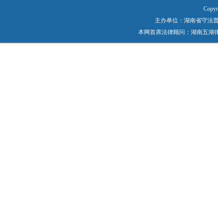
Copyr
主办单位：湖南省守法普法工作
本网首席法律顾问：湖南五湖律师事务所 