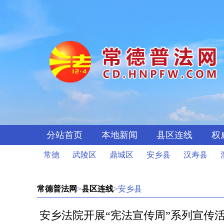
分站首页
本地新闻
县区连线
权
常德
武陵区
鼎城区
安乡县
汉寿县
常德普法网
>
县区连线
>安乡县
安乡法院开展“宪法宣传周”系列宣传