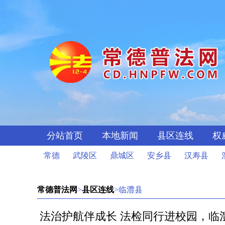
分站首页
本地新闻
县区连线
权
常德
武陵区
鼎城区
安乡县
汉寿县
常德普法网
>
县区连线
>临澧县
法治护航伴成长 法检同行进校园，临