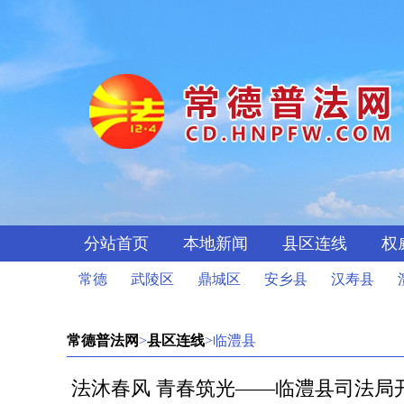
分站首页
本地新闻
县区连线
权
常德
武陵区
鼎城区
安乡县
汉寿县
常德普法网
>
县区连线
>临澧县
法沐春风 青春筑光——临澧县司法局