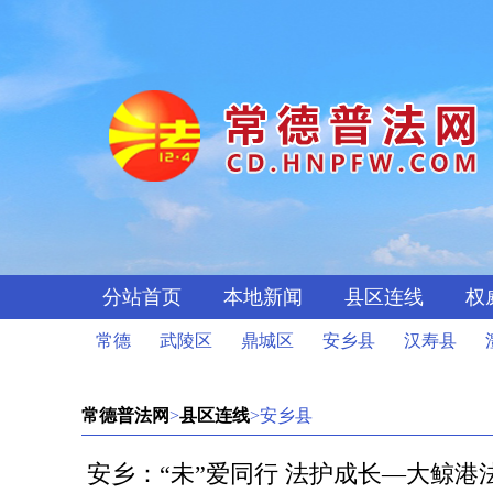
分站首页
本地新闻
县区连线
权
常德
武陵区
鼎城区
安乡县
汉寿县
常德普法网
>
县区连线
>安乡县
安乡：“未”爱同行 法护成长—大鲸