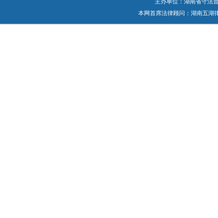
主办单位：湖南省守法普法工作
本网首席法律顾问：湖南五湖律师事务所 