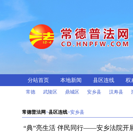
分站首页
本地新闻
县区连线
权
常德
武陵区
鼎城区
安乡县
汉寿县
常德普法网
>
县区连线
>安乡县
“典”亮生活 伴民同行——安乡法院