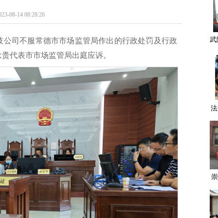
14 08:28:26
武
技公司不服常德市市场监管局作出的行政处罚及行政
成
永贵代表市市场监管局出庭应诉。
法
崇
常
九