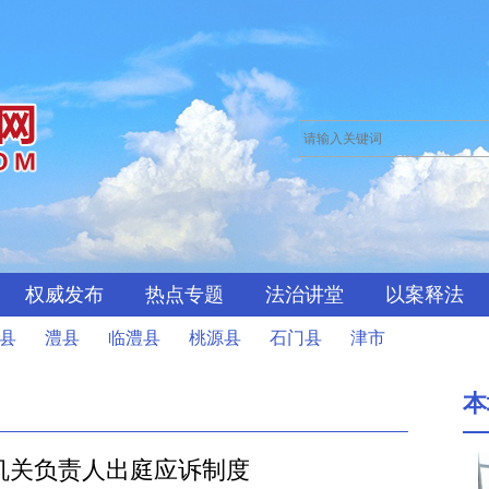
权威发布
热点专题
法治讲堂
以案释法
县
澧县
临澧县
桃源县
石门县
津市
本
机关负责人出庭应诉制度