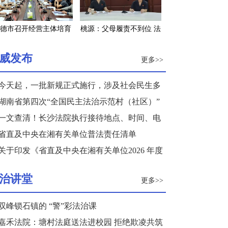
德市召开经营主体培育
桃源：父母履责不到位 法
工程调度会
院发“令”来监督
威发布
更多>>
今天起，一批新规正式施行，涉及社会民生多
个领域
湖南省第四次“全国民主法治示范村（社区）”
复核结果公示
一文查清！长沙法院执行接待地点、时间、电
话来了
省直及中央在湘有关单位普法责任清单
关于印发《省直及中央在湘有关单位2026 年度
普法重点任务清单》的通知
治讲堂
更多>>
双峰锁石镇的 “警”彩法治课
嘉禾法院：塘村法庭送法进校园 拒绝欺凌共筑