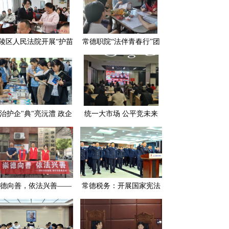
陵区人民法院开展“护苗
常德职院“法伴青春行”团
长·守护生态” 主题普法
队入村普法 为留守儿童点
宣传活动
亮法治明灯
治护企"典"亮沅澧 政企
统一大市场 公平竞未来
携手共筑发展"防护墙"
——常德市民政局多措并
举开展公平竞争审查工作
德向善，依法兴善——
常德税务：开展国家宪法
德市民政局组织开展第
日宪法宣誓活动
个“中华慈善日”系列主
题宣传活动