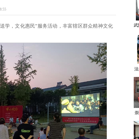
:55
武
生送学，文化惠民”服务活动，丰富辖区群众精神文化
成
法
崇
常
九