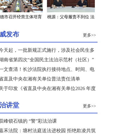
德市召开经营主体培育
桃源：父母履责不到位 法
工程调度会
院发“令”来监督
威发布
更多>>
今天起，一批新规正式施行，涉及社会民生多
个领域
湖南省第四次“全国民主法治示范村（社区）”
复核结果公示
一文查清！长沙法院执行接待地点、时间、电
话来了
省直及中央在湘有关单位普法责任清单
关于印发《省直及中央在湘有关单位2026 年度
普法重点任务清单》的通知
治讲堂
更多>>
双峰锁石镇的 “警”彩法治课
嘉禾法院：塘村法庭送法进校园 拒绝欺凌共筑