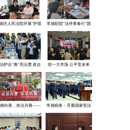
陵区人民法院开展“护苗
常德职院“法伴青春行”团
长·守护生态” 主题普法
队入村普法 为留守儿童点
宣传活动
亮法治明灯
治护企"典"亮沅澧 政企
统一大市场 公平竞未来
携手共筑发展"防护墙"
——常德市民政局多措并
举开展公平竞争审查工作
德向善，依法兴善——
常德税务：开展国家宪法
德市民政局组织开展第
日宪法宣誓活动
个“中华慈善日”系列主
题宣传活动