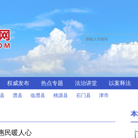
权威发布
热点专题
法治讲堂
以案释法
县
澧县
临澧县
桃源县
石门县
津市
本
惠民暖人心