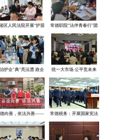
陵区人民法院开展“护苗
常德职院“法伴青春行”团
长·守护生态” 主题普法
队入村普法 为留守儿童点
宣传活动
亮法治明灯
治护企"典"亮沅澧 政企
统一大市场 公平竞未来
携手共筑发展"防护墙"
——常德市民政局多措并
举开展公平竞争审查工作
德向善，依法兴善——
常德税务：开展国家宪法
德市民政局组织开展第
日宪法宣誓活动
个“中华慈善日”系列主
题宣传活动