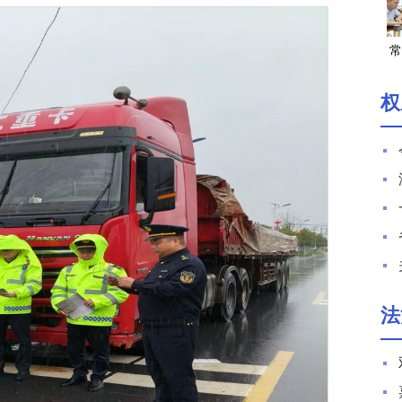
常
权
法