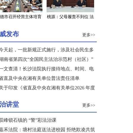
德市召开经营主体培育
桃源：父母履责不到位 法
工程调度会
院发“令”来监督
威发布
更多>>
今天起，一批新规正式施行，涉及社会民生多
个领域
湖南省第四次“全国民主法治示范村（社区）”
复核结果公示
一文查清！长沙法院执行接待地点、时间、电
话来了
省直及中央在湘有关单位普法责任清单
关于印发《省直及中央在湘有关单位2026 年度
普法重点任务清单》的通知
治讲堂
更多>>
双峰锁石镇的 “警”彩法治课
嘉禾法院：塘村法庭送法进校园 拒绝欺凌共筑