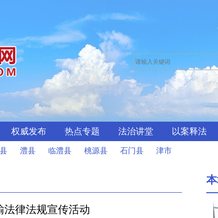
权威发布
热点专题
法治讲堂
以案释法
县
澧县
临澧县
桃源县
石门县
津市
本
输法律法规宣传活动