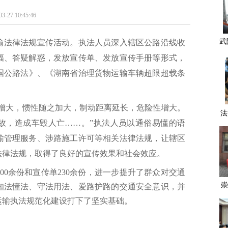
10:45:46
武
输法律法规宣传活动。
执法人员
深入辖区公路沿线收
成
幅、答疑解惑，发放宣传单、发放宣传手册等形式，
国公路法》
、
《
湖南省治理货物
运输车辆
超限超载条
量增大，惯性随之加大，制动距离延长，危险性增大。
法
故，造成车毁人亡……。”执法人员以通俗易懂的语
输管理服务、涉路施工许可等相关法律法规，让辖区
法律法规，取得了良好的宣传效果和社会效应。
00余份和宣传单230余份，进一步提升了群众对交通
崇
知法懂法、守法用法、爱路护路的交通安全意识，并
常
运输执法规范化建设打下了坚实基础。
九