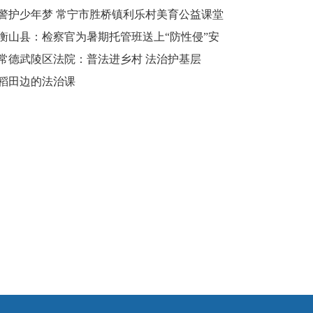
和谐校园
警护少年梦 常宁市胜桥镇利乐村美育公益课堂
再度开课
衡山县：检察官为暑期托管班送上“防性侵”安
全课
常德武陵区法院：普法进乡村 法治护基层
稻田边的法治课