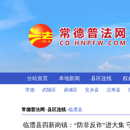
分站首页
本地新闻
县区连线
权
常德
武陵区
鼎城区
安乡县
汉寿县
常德普法网
>
县区连线
>临澧县
临澧县四新岗镇：“防非反诈”进大集 