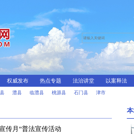
权威发布
热点专题
法治讲堂
以案释法
县
澧县
临澧县
桃源县
石门县
津市
本
宣传月”普法宣传活动