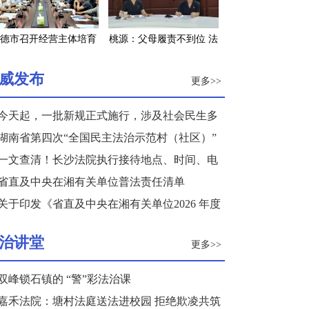
德市召开经营主体培育
桃源：父母履责不到位 法
工程调度会
院发“令”来监督
威发布
更多>>
今天起，一批新规正式施行，涉及社会民生多
个领域
湖南省第四次“全国民主法治示范村（社区）”
复核结果公示
一文查清！长沙法院执行接待地点、时间、电
话来了
省直及中央在湘有关单位普法责任清单
关于印发《省直及中央在湘有关单位2026 年度
普法重点任务清单》的通知
治讲堂
更多>>
双峰锁石镇的 “警”彩法治课
嘉禾法院：塘村法庭送法进校园 拒绝欺凌共筑