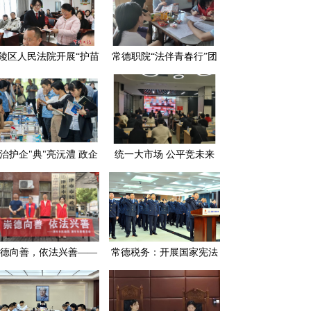
陵区人民法院开展“护苗
常德职院“法伴青春行”团
长·守护生态” 主题普法
队入村普法 为留守儿童点
宣传活动
亮法治明灯
治护企"典"亮沅澧 政企
统一大市场 公平竞未来
携手共筑发展"防护墙"
——常德市民政局多措并
举开展公平竞争审查工作
德向善，依法兴善——
常德税务：开展国家宪法
德市民政局组织开展第
日宪法宣誓活动
个“中华慈善日”系列主
题宣传活动