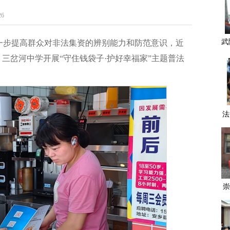
6
武
一步提高群众对非法集资的辨别能力和防范意识，近
成
三岔河中学开展“守住钱袋子·护好幸福家”主题普法
法
崇
常
九