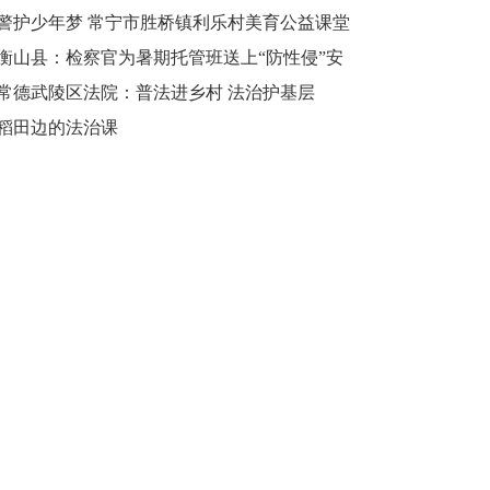
和谐校园
警护少年梦 常宁市胜桥镇利乐村美育公益课堂
再度开课
衡山县：检察官为暑期托管班送上“防性侵”安
全课
常德武陵区法院：普法进乡村 法治护基层
稻田边的法治课