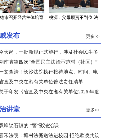
德市召开经营主体培育
桃源：父母履责不到位 法
工程调度会
院发“令”来监督
威发布
更多>>
今天起，一批新规正式施行，涉及社会民生多
个领域
湖南省第四次“全国民主法治示范村（社区）”
复核结果公示
一文查清！长沙法院执行接待地点、时间、电
话来了
省直及中央在湘有关单位普法责任清单
关于印发《省直及中央在湘有关单位2026 年度
普法重点任务清单》的通知
治讲堂
更多>>
双峰锁石镇的 “警”彩法治课
嘉禾法院：塘村法庭送法进校园 拒绝欺凌共筑