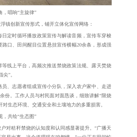
角，唱响“主旋律”
太浮镇创新宣传形式，铺开立体化宣传网络：
播每日定时循环播放政策宣传与解读音频，宣传车穿梭
要路口、田间醒目位置悬挂宣传横幅20余条，形成强
信群等线上平台，高频次推送禁烧政策法规、露天焚烧
指尖”。
网格员、志愿者组成宣传小分队，深入农户家中、走进
00余份。工作人员与村民面对面恳谈，细致讲解“限烧
秸秆对生态环境、交通安全和土壤地力的多重损害。
现，共绘“生态图”
农户对秸秆禁烧的认知度和认同感显著提升。“广播天