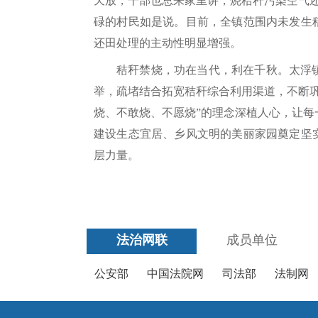
天放，干部也总来家里讲，烧秸秆污染空气
碌的村民如是说。目前，全镇范围内未发生
还田处理的主动性明显增强。
秸秆禁烧，功在当代，利在千秋。太浮
举，疏堵结合拓宽秸秆综合利用渠道，不断
烧、不敢烧、不愿烧”的理念深植人心，让
建设生态宜居、乡风文明的美丽家园奠定坚
层力量。
法治网联
成员单位
公安部
中国法院网
司法部
法制网