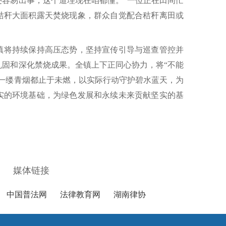
还容易出事，这个道理现在咱都懂。”一位正在田间忙
秸秆大面积露天焚烧现象，群众自觉配合秸秆离田或
镇将持续保持高压态势，坚持宣传引导与巡查管控并
巩固和深化禁烧成果。全镇上下正同心协力，将“不能
每一缕青烟都止于未燃，以实际行动守护碧水蓝天，为
实的环境基础，为绿色发展和永续未来贡献坚实的基
媒体链接
中国普法网
法律教育网
湖南律协