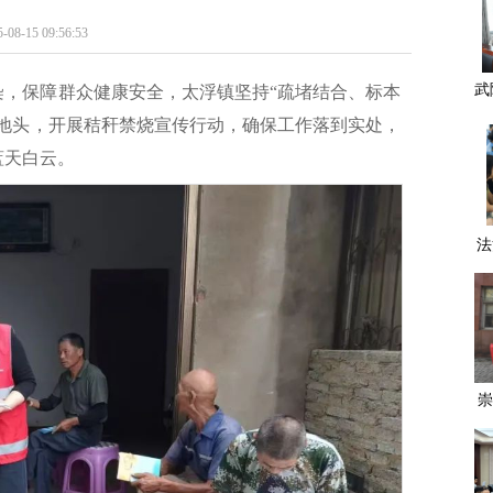
 09:56:53
武
染，保障群众健康安全，太浮镇坚持“疏堵结合、标本
成
间地头，开展秸秆禁烧宣传行动，确保工作落到实处，
蓝天白云。
法
崇
常
九