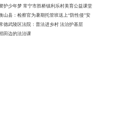
和谐校园
警护少年梦 常宁市胜桥镇利乐村美育公益课堂
再度开课
衡山县：检察官为暑期托管班送上“防性侵”安
全课
常德武陵区法院：普法进乡村 法治护基层
稻田边的法治课