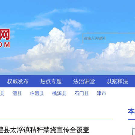
权威发布
热点专题
法治讲堂
以案释法
县
澧县
临澧县
桃源县
石门县
津市
本
临澧县太浮镇秸秆禁烧宣传全覆盖