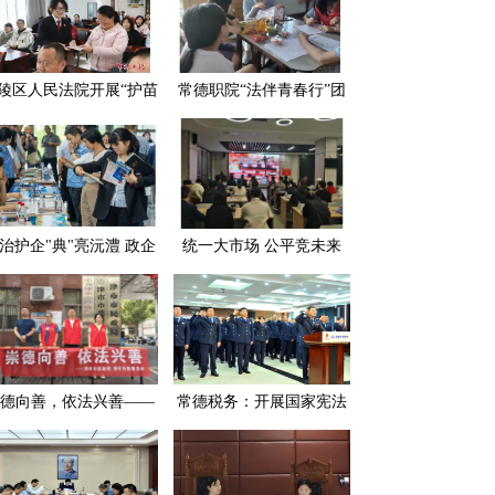
陵区人民法院开展“护苗
常德职院“法伴青春行”团
长·守护生态” 主题普法
队入村普法 为留守儿童点
宣传活动
亮法治明灯
治护企"典"亮沅澧 政企
统一大市场 公平竞未来
携手共筑发展"防护墙"
——常德市民政局多措并
举开展公平竞争审查工作
德向善，依法兴善——
常德税务：开展国家宪法
德市民政局组织开展第
日宪法宣誓活动
个“中华慈善日”系列主
题宣传活动