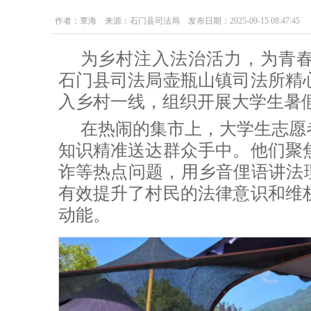
作者：覃海 来源：石门县司法局 发布日期：2025-09-15 08:47:45
为乡村注入法治活力，为青
石门县司法局壶瓶山镇司法所精
入乡村一线，组织开展大学生暑假
在热闹的集市上，大学生志愿
知识精准
送达群众手中。他们聚
诈等热点问题，用乡音俚语讲法理
有效提升
了村民的法律意识和维
动能。