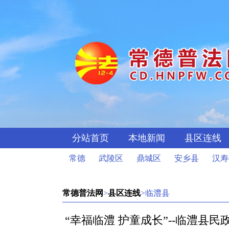
分站首页
本地新闻
县区连线
常德
武陵区
鼎城区
安乡县
汉寿
常德普法网
>
县区连线
>临澧县
“幸福临澧 护童成长”--临澧县民