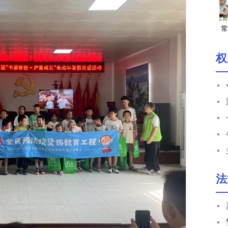
常
权
法