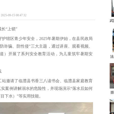
-15 08:47:32
武
成
长“上锁”
护辖区青少年安全，2025年暑期伊始，在县民政局
、防诈骗、防性侵”三大主题，通过讲座、观看视频、
街道）开展了系列安全教育活动，为儿童筑牢暑期安
法
线
工站邀请了临澧县书香三八读书会、临澧县家庭教育
真实案例讲解溺水的危险性，并现场演示“落水后如何
崇
盲目下水）”等实用技能。
常
九