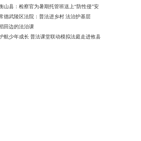
再度开课
衡山县：检察官为暑期托管班送上“防性侵”安
全课
常德武陵区法院：普法进乡村 法治护基层
稻田边的法治课
护航少年成长 普法课堂联动模拟法庭走进攸县