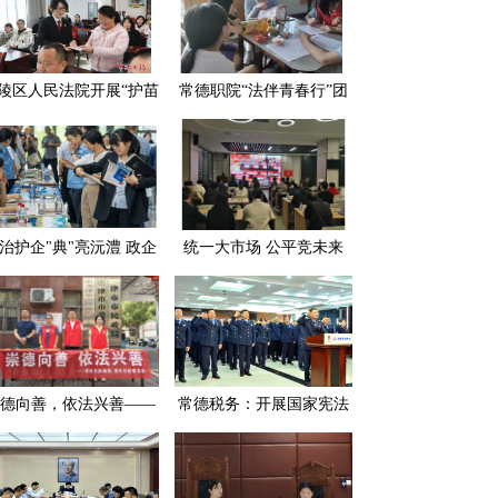
陵区人民法院开展“护苗
常德职院“法伴青春行”团
长·守护生态” 主题普法
队入村普法 为留守儿童点
宣传活动
亮法治明灯
治护企"典"亮沅澧 政企
统一大市场 公平竞未来
携手共筑发展"防护墙"
——常德市民政局多措并
举开展公平竞争审查工作
德向善，依法兴善——
常德税务：开展国家宪法
德市民政局组织开展第
日宪法宣誓活动
个“中华慈善日”系列主
题宣传活动