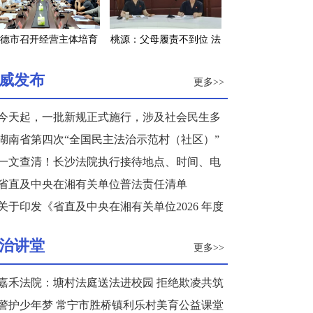
德市召开经营主体培育
桃源：父母履责不到位 法
工程调度会
院发“令”来监督
威发布
更多>>
今天起，一批新规正式施行，涉及社会民生多
个领域
湖南省第四次“全国民主法治示范村（社区）”
复核结果公示
一文查清！长沙法院执行接待地点、时间、电
话来了
省直及中央在湘有关单位普法责任清单
关于印发《省直及中央在湘有关单位2026 年度
普法重点任务清单》的通知
治讲堂
更多>>
嘉禾法院：塘村法庭送法进校园 拒绝欺凌共筑
和谐校园
警护少年梦 常宁市胜桥镇利乐村美育公益课堂