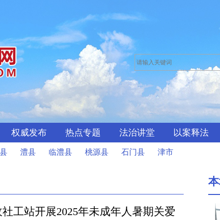
权威发布
热点专题
法治讲堂
以案释法
县
澧县
临澧县
桃源县
石门县
津市
本
政社工站开展2025年未成年人暑期关爱