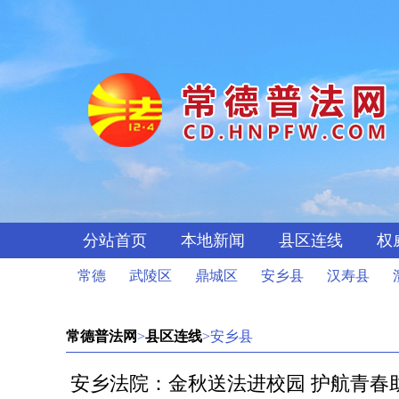
分站首页
本地新闻
县区连线
权
常德
武陵区
鼎城区
安乡县
汉寿县
常德普法网
>
县区连线
>安乡县
安乡法院：金秋送法进校园 护航青春