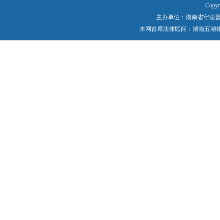
Copyr
主办单位：湖南省守法普法工作
本网首席法律顾问：湖南五湖律师事务所 