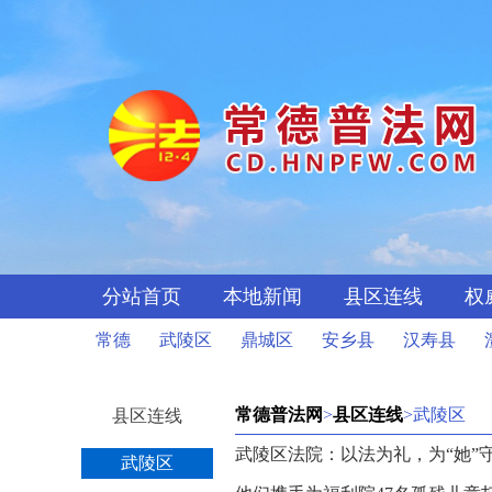
分站首页
本地新闻
县区连线
权
常德
武陵区
鼎城区
安乡县
汉寿县
常德普法网
>
县区连线
>武陵区
县区连线
武陵区法院：以法为礼，为“她”
武陵区