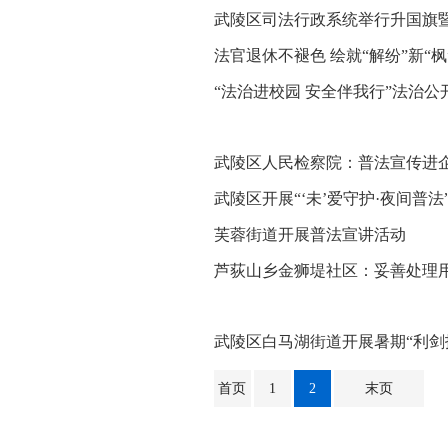
武陵区司法行政系统举行升国旗
法官退休不褪色 绘就“解纷”新“枫
“法治进校园 安全伴我行”法治
武陵区人民检察院：普法宣传进企
武陵区开展“‘未’爱守护·夜间普法
芙蓉街道开展普法宣讲活动
芦荻山乡金狮堤社区：妥善处理用
武陵区白马湖街道开展暑期“利剑
首页
1
2
末页