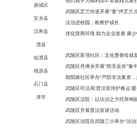
他们携手为福利院47名孤残儿童扫
鼎城区
武陵区芷兰街道开展“童”伴芷兰
安乡县
法治进校园，检察护成长
汉寿县
优化营商环境 助力企业发展 康少
澧县
武陵区富强社区：文化墨香绘就
临澧县
武陵区丹洲乡开展“防非反诈”集
桃源县
朝阳路社区举办“严防非法集资，
石门县
武陵区司法局:普法宣传护春运 
津市
武陵区法院：以法治之力托举绚
武陵区开展普法宣讲活动
武陵区法院在武陵三小举办“法治