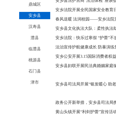
安乡县法护营商“法治体检”座谈
鼎城区
安乡法院开展全民国家安全教育
安乡县
春风送暖 法润校园——安乡法院
汉寿县
安乡县文化执法大队：柔性执法
澧县
安乡法院：快乐过寒假 “护蕾”不
法治宣传护航健康成长 防暴演练
临澧县
安乡公安开展3.15国际消费者权
桃源县
安乡县妇联开展民法典婚姻家庭
石门县
津市
安乡县司法局开展“银发暖心 助
政务公开新举措，安乡县司法局
黄山头镇开展“利剑护蕾”宣传活